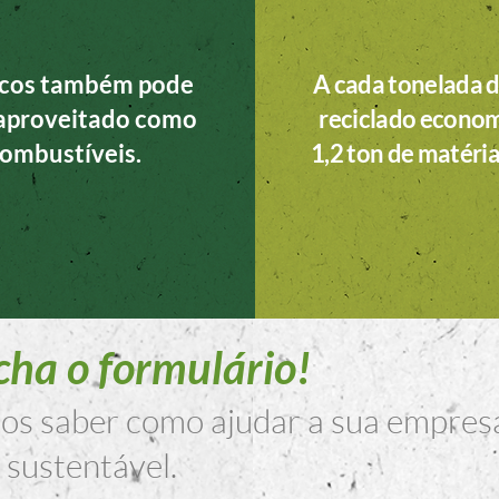
icos também pode
A cada tonelada d
eaproveitado como
reciclado econom
ombustíveis.
1,2 ton de matéri
ha o formulário!
s saber como ajudar a sua empres
 sustentável.