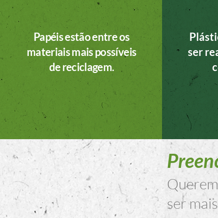
Papéis estão entre os
Plást
materiais mais possíveis
ser r
de reciclagem.
c
Preenc
Queremo
ser mais