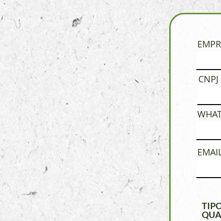
EMPR
CNPJ
WHAT
EMAI
TIPO
QUA