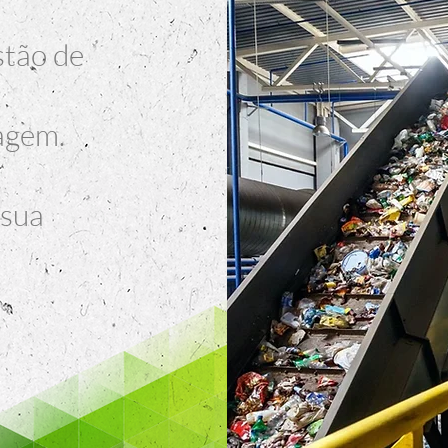
stão de
lagem.
 sua