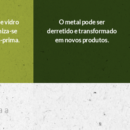
e vidro
O metal pode ser
iza-se
derretido e transformado
a-prima.
em novos produtos.
a a