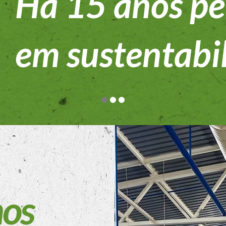
Há 15 anos p
em sustentabi
os